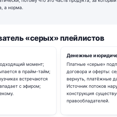
ически, потому что это часть продукта, за который
, а норма.
ватель «серых» плейлистов
Денежные и юридиче
подходящий момент;
Платные «серые» подп
сыпается в прайм-тайм;
договора и оферты: се
рузчиках встречаются
вернуть, платёжные 
впадает с эфиром;
Источник потоков нар
екому.
конструкция существу
правообладателей.