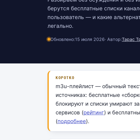
берутся бесплатные списки канал
пользователь — и какие альтерна
легально.
Обновлено:
15 июля 2026
· Автор:
Тарас Т
КОРОТКО
m3u-плейлист — обычный текст
источниках: бесплатные «сборк
блокируют и списки умирают з
сервисов (
рейтинг
) и бесплатн
(
подробнее
).