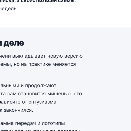
писка, а свойство всей схемы
.
недель.
м деле
емени выкладывает новую версию
емы, но на практике меняется
гальными и продолжают
ста сам становится мишенью: его
зависите от энтузиазма
к закончился.
грамма передач и логотипы