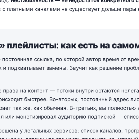
вод:
нестабильность — не недостаток конкретного с
 с платными каналами не существует дольше пары 
плейлисты: как есть на само
постоянная ссылка, по которой автор время от вр
к и подхватывает замены. Звучит как решение пробл
не права на контент — потоки внутри остаются неле
оисходит быстрее. Во-вторых, постоянный адрес ли
рает так же, как обычная. В-третьих, вы полностью 
ал или монетизировал аудиторию подпиской — списо
 решена у легальных сервисов: список каналов, про