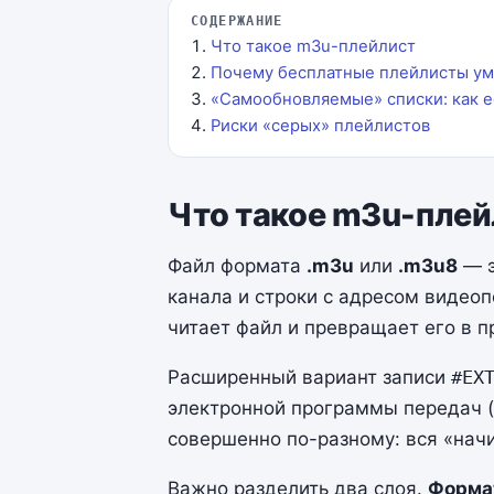
СОДЕРЖАНИЕ
Что такое m3u-плейлист
Почему бесплатные плейлисты у
«Самообновляемые» списки: как е
Риски «серых» плейлистов
Что такое m3u-плей
Файл формата
.m3u
или
.m3u8
— э
канала и строки с адресом видеоп
читает файл и превращает его в 
Расширенный вариант записи
#EX
электронной программы передач (
совершенно по-разному: вся «нач
Важно разделить два слоя.
Форма