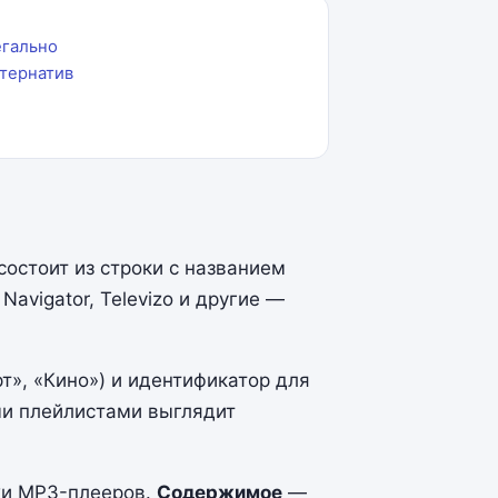
егально
ьтернатив
состоит из строки с названием
avigator, Televizo и другие —
т», «Кино») и идентификатор для
ми плейлистами выглядит
хи MP3-плееров.
Содержимое
—