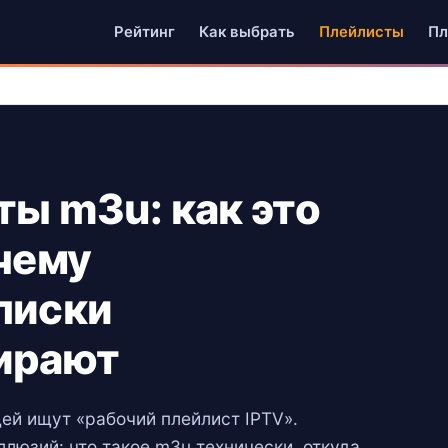
Рейтинг
Как выбрать
Плейлисты
Пл
ты m3u: как это
очему
писки
ирают
ей ищут «рабочий плейлист IPTV».
люзий: что такое m3u технически, откуда