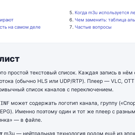
Когда m3u используется л
мирают
Чем заменить: таблица ал
сть на самом деле
Частые вопросы
лист
то простой текстовый список. Каждая запись в нём 
отока (обычно HLS или UDP/RTP). Плеер — VLC, OTT N
привычный список каналов с переключением.
TINF
может содержать логотип канала, группу («Спор
EPG). Именно поэтому один и тот же плеер с разны
инка» — в файле.
т
m3u — нейтральная технология родом ещё из эпо