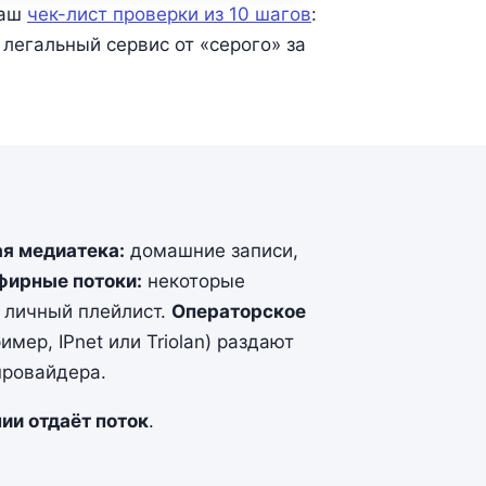
наш
чек-лист проверки из 10 шагов
:
легальный сервис от «серого» за
я медиатека:
домашние записи,
фирные потоки:
некоторые
 личный плейлист.
Операторское
ер, IPnet или Triolan) раздают
провайдера.
нии отдаёт поток
.