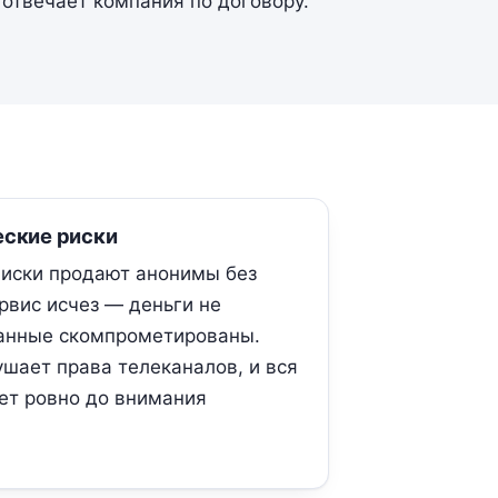
 отвечает компания по договору.
ские риски
иски продают анонимы без
рвис исчез — деньги не
данные скомпрометированы.
ушает права телеканалов, и вся
ет ровно до внимания