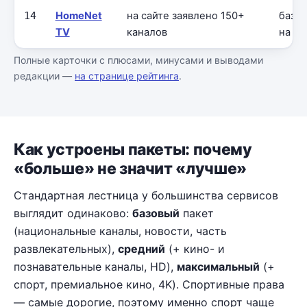
14
HomeNet
на сайте заявлено 150+
базо
TV
каналов
на пр
Полные карточки с плюсами, минусами и выводами
редакции —
на странице рейтинга
.
Как устроены пакеты: почему
«больше» не значит «лучше»
Стандартная лестница у большинства сервисов
выглядит одинаково:
базовый
пакет
(национальные каналы, новости, часть
развлекательных),
средний
(+ кино- и
познавательные каналы, HD),
максимальный
(+
спорт, премиальное кино, 4K). Спортивные права
— самые дорогие, поэтому именно спорт чаще