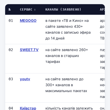
№
СЕРВИС
КАНАЛЫ (ЗАЯВЛЕНО)
АРХИ
01
MEGOGO
в пакете «ТВ и Кино» на
архив
сайте заявлено 430+
до 14
каналов с записью эфира
соот
до 14 дней
ТВ-п
02
SWEET.TV
на сайте заявлено 260+
пауза
каналов в старших
архив
тарифах
завис
тари
03
youtv
на сайте заявлено до
архив
300+ каналов в
неско
максимальных пакетах
завис
паке
04
Київстар
кількість каналів залежить
онлай