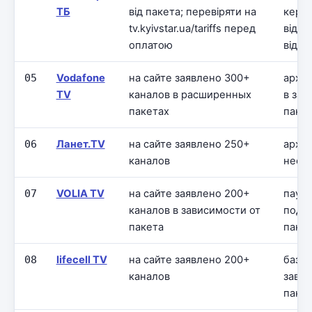
ТБ
від пакета; перевіряти на
керув
tv.kyivstar.ua/tariffs перед
відео
оплатою
від п
05
Vodafone
на сайте заявлено 300+
архив
TV
каналов в расширенных
в зав
пакетах
паке
06
Ланет.TV
на сайте заявлено 250+
архив
каналов
неск
07
VOLIA TV
на сайте заявлено 200+
пауза
каналов в зависимости от
подд
пакета
паке
08
lifecell TV
на сайте заявлено 200+
базов
каналов
завис
паке