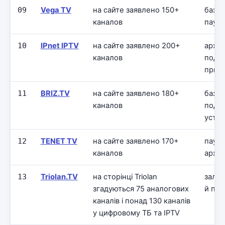
09
Vega TV
на сайте заявлено 150+
базо
каналов
паузы
10
IPnet IPTV
на сайте заявлено 200+
архив
каналов
подд
прис
11
BRIZ.TV
на сайте заявлено 180+
базов
каналов
подд
устро
12
TENET TV
на сайте заявлено 170+
пауза
каналов
архи
13
Triolan.TV
на сторінці Triolan
залеж
згадуються 75 аналогових
й пос
каналів і понад 130 каналів
у цифровому ТБ та IPTV